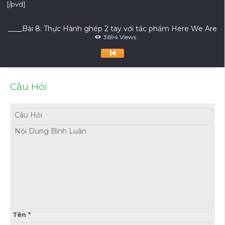
[/pvd]
____Bài 8: Thực Hành ghép 2 tay với tác phẩm Here We Are
3694 Views
Câu Hỏi
Tên
*