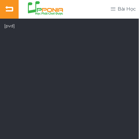
Bài Học
[pvd]