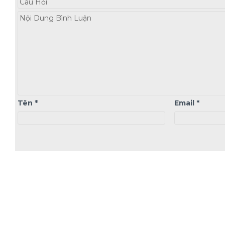
Tên
*
Email
*