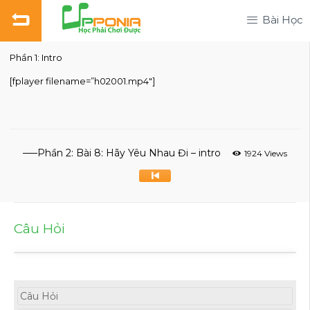
Bài Học
Phần 1: Intro
[fplayer filename=”h02001.mp4″]
—–Phần 2: Bài 8: Hãy Yêu Nhau Đi – intro
1924 Views
Câu Hỏi