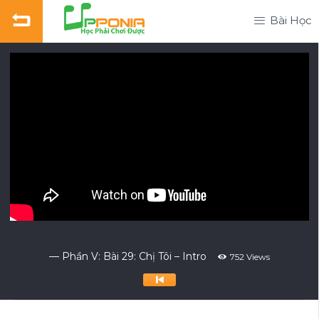
Bài Học
— Phần V: Bài 29: Chị Tôi – Intro
752 Views