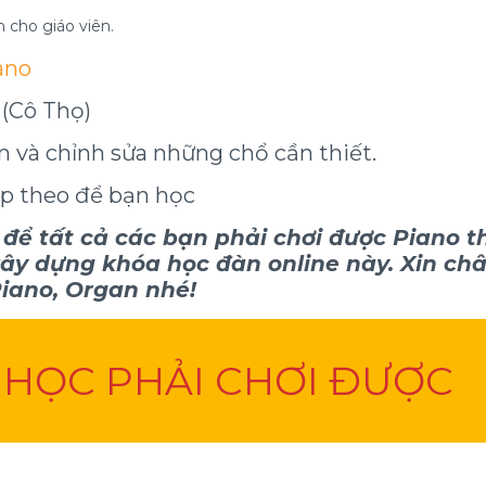
 cho giáo viên.
ano
 (Cô Thọ)
ạn và chỉnh sửa những chổ cần thiết.
ếp theo để bạn học
a để tất cả các bạn phải chơi được Piano 
xây dựng khóa học đàn online này. Xin ch
iano, Organ nhé!
 HỌC PHẢI CHƠI ĐƯỢC