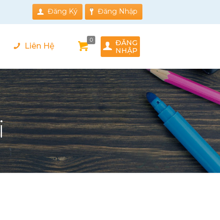
Đăng Ký
Đăng Nhập
0
ĐĂNG
Liên Hệ
NHẬP
i