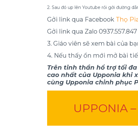
2. Sau đó up lên Youtube rồi gởi đường dẫn
Gởi link qua Facebook
Thọ Pi
Gởi link qua Zalo 0937.557.847
3. Giáo viên sẽ xem bài của b
4. Nếu thấy ổn mới mở bài ti
Trên tinh thần hổ trợ tối đ
cao nhất của Upponia khi 
cùng Upponia chinh phục P
UPPONIA –