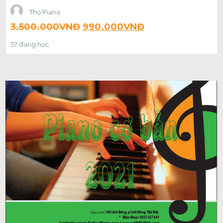
Thọ Piano
3.500.000
VNĐ
990.000
VNĐ
57 đang học