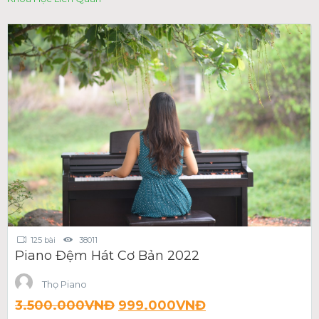
125 bài
38011
Piano Đệm Hát Cơ Bản 2022
Thọ Piano
3.500.000
VNĐ
999.000
VNĐ