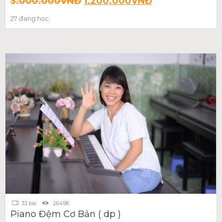
3.000.000
VNĐ
1.200.000
VNĐ
27 đang học
33 bài
26498
Piano Đệm Cơ Bản ( dp )