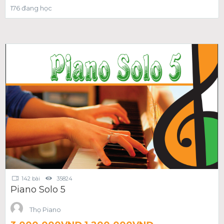
176 đang học
142 bài
35824
Piano Solo 5
Thọ Piano