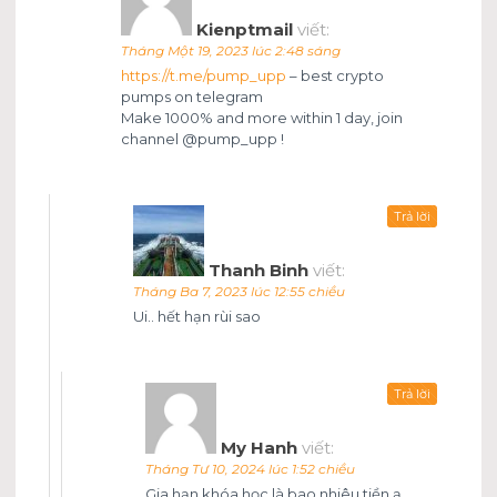
Kienptmail
viết:
Tháng Một 19, 2023 lúc 2:48 sáng
https://t.me/pump_upp
– best crypto
pumps on telegram
Make 1000% and more within 1 day, join
channel @pump_upp !
Trả lời
Thanh Binh
viết:
Tháng Ba 7, 2023 lúc 12:55 chiều
Ui.. hết hạn rùi sao
Trả lời
My Hanh
viết:
Tháng Tư 10, 2024 lúc 1:52 chiều
Gia hạn khóa học là bao nhiêu tiền ạ