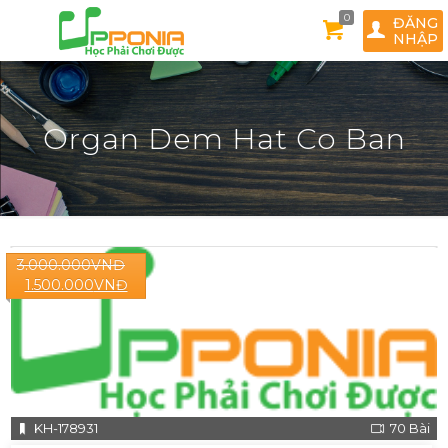
0
ĐĂNG
NHẬP
Organ Dem Hat Co Ban
3.000.000
VNĐ
1.500.000
VNĐ
KH-178931
70 Bài