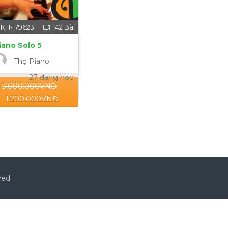
KH-179623
142 Bài
iano Solo 5
Thọ Piano
27 đang học
3.000.000
VNĐ
1.200.000
VNĐ
ved