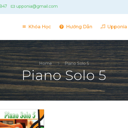
 847
upponia@gmail.com
Khóa Học
Hướng Dẫn
Upponia
Home
Piano Solo 5
Piano Solo 5