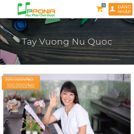
0
ĐĂNG
NHẬP
Tay Vuong Nu Quoc
300.000
VNĐ
100.000
VNĐ