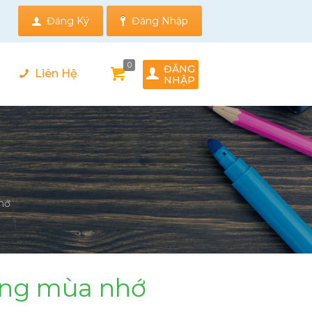
Đăng Ký
Đăng Nhập
0
ĐĂNG
Liên Hệ
NHẬP
hớ
ững mùa nhớ