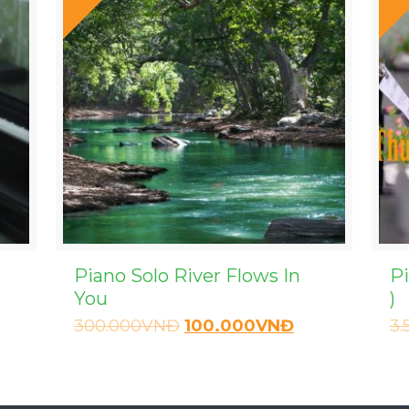
Piano Solo River Flows In
P
You
)
300.000
VNĐ
100.000
VNĐ
3.