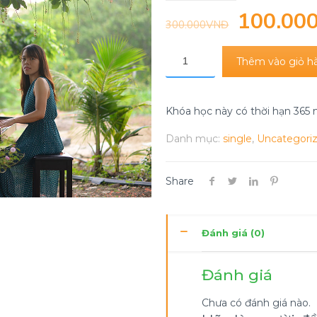
100.00
300.000
VNĐ
Thêm vào giỏ h
Khóa học này có thời hạn 365
Danh mục:
single
,
Uncategori
Share
Đánh giá (0)
Đánh giá
Chưa có đánh giá nào.