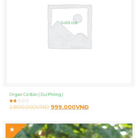
Sold out
Organ Cơ Bản ( Dự Phòng )
2.800.000
VNĐ
999.000
VNĐ
Được
xếp
hạng
1.67
5
sao