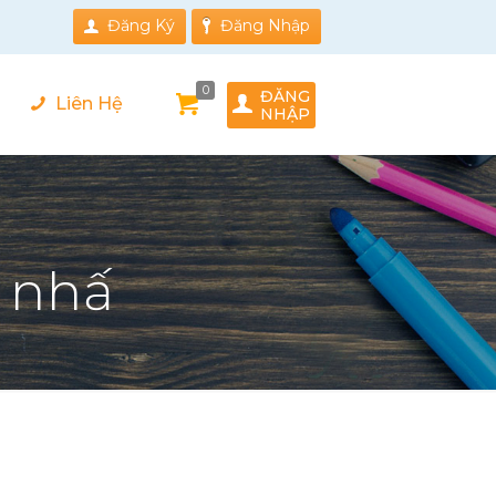
Đăng Ký
Đăng Nhập
0
ĐĂNG
Liên Hệ
NHẬP
 nhấ
Show all