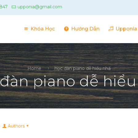
 847
upponia@gmail.com
Khóa Học
Hướng Dẫn
Upponia
Home
học đàn piano dễ hiểu nhấ
 đàn piano dễ hiểu
Authors