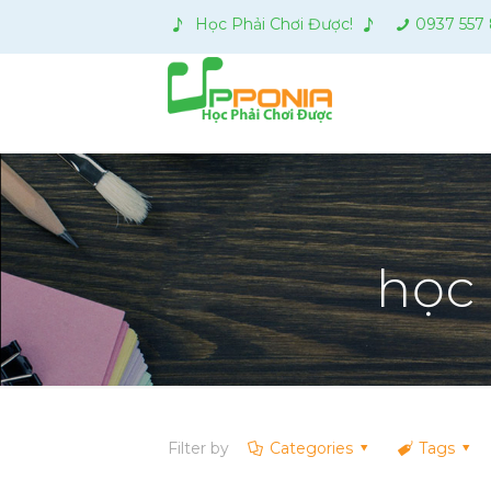
Học Phải Chơi Được!
0937 557
học
Filter by
Categories
Tags